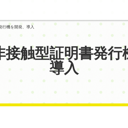
発行機を開発、導入
非接触型証明書発行
導入