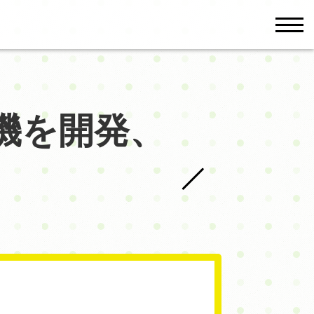
men
機を開発、